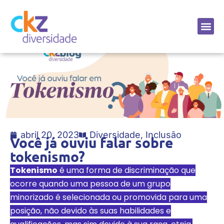
Sobre a CKZ
abril 20, 2023
Diversidade
,
Inclusão
Você já ouviu falar sobre
tokenismo?
Tokenismo
é uma forma de discriminação que
ocorre quando uma pessoa de um grupo
minorizado é selecionada ou promovida para uma
posição, não devido às suas habilidades e