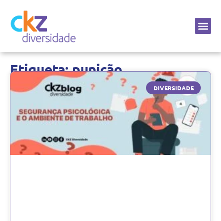
Sobre a CKZ
Etiqueta: punição
DIVERSIDADE