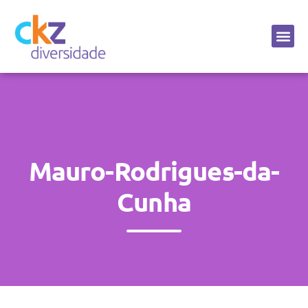
Sobre a CKZ
Mauro-Rodrigues-da-
Cunha