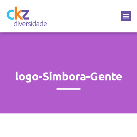
Sobre a CKZ
logo-Simbora-Gente