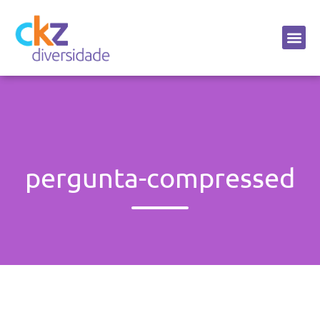
Sobre a CKZ
pergunta-compressed