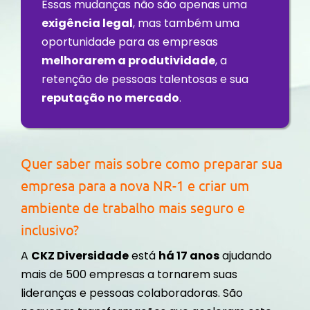
Essas mudanças não são apenas uma
exigência legal
, mas também uma
oportunidade para as empresas
melhorarem a produtividade
, a
retenção de pessoas talentosas e sua
reputação no mercado
.
Quer saber mais sobre como preparar sua
empresa para a nova NR-1 e criar um
ambiente de trabalho mais seguro e
inclusivo?
A
CKZ Diversidade
está
há 17 anos
ajudando
mais de 500 empresas a tornarem suas
lideranças e pessoas colaboradoras. São