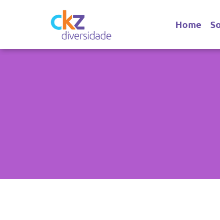
Home
S