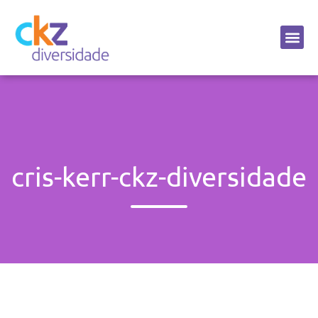
Sobre a CKZ
cris-kerr-ckz-diversidade