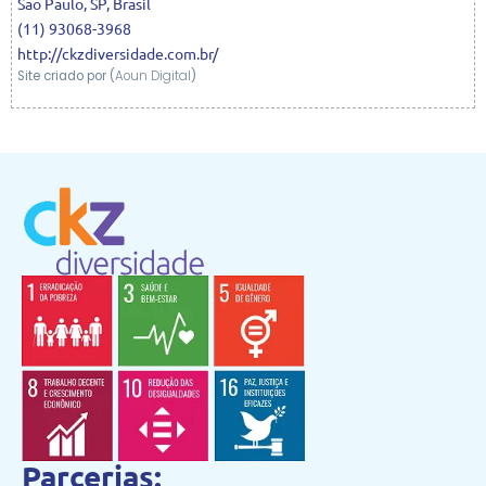
São Paulo
,
SP
,
Brasil
(11) 93068-3968
http://ckzdiversidade.com.br/
Site criado por (
Aoun Digital
)
Parcerias: