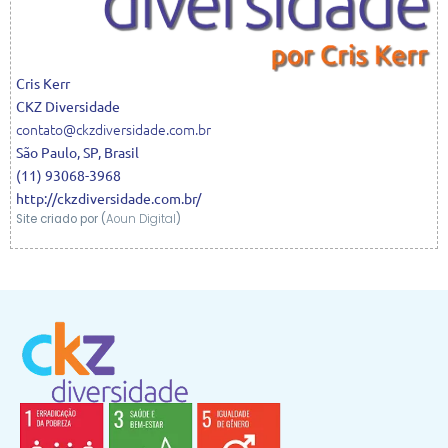
Cris
Kerr
CKZ Diversidade
contato@ckzdiversidade.com.br
São Paulo
,
SP
,
Brasil
(11) 93068-3968
http://ckzdiversidade.com.br/
Site criado por (
Aoun Digital
)