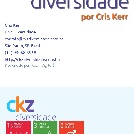
Cris
Kerr
CKZ Diversidade
contato@ckzdiversidade.com.br
São Paulo
,
SP
,
Brasil
(11) 93068-3968
http://ckzdiversidade.com.br/
Site criado por (
Aoun Digital
)