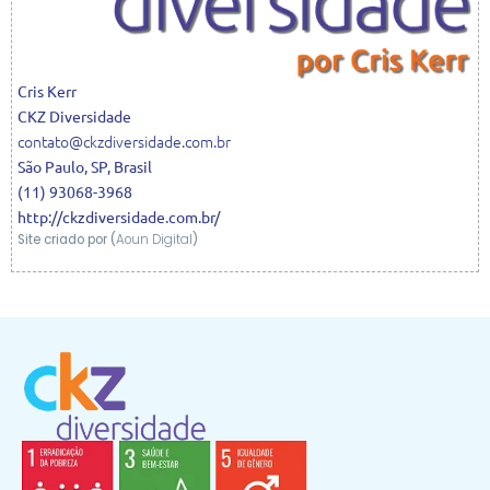
Cris
Kerr
CKZ Diversidade
contato@ckzdiversidade.com.br
São Paulo
,
SP
,
Brasil
(11) 93068-3968
http://ckzdiversidade.com.br/
Site criado por (
Aoun Digital
)