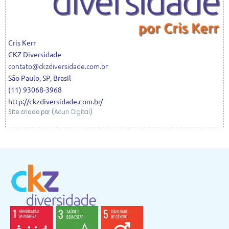
Cris
Kerr
CKZ Diversidade
contato@ckzdiversidade.com.br
São Paulo
,
SP
,
Brasil
(11) 93068-3968
http://ckzdiversidade.com.br/
Site criado por (
Aoun Digital
)