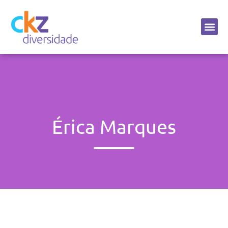
Sobre a CKZ
Érica Marques