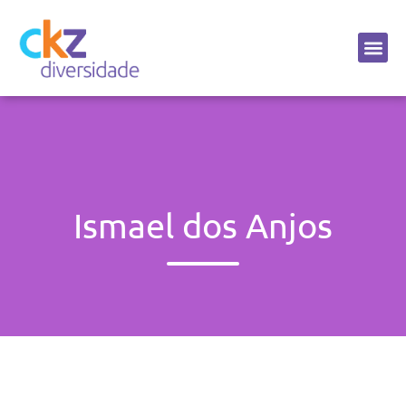
Sobre a CKZ
Ismael dos Anjos