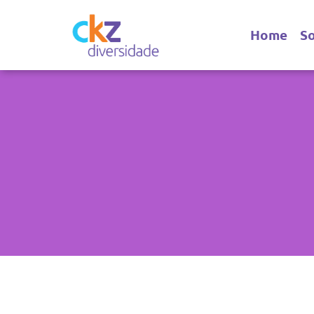
Home
S