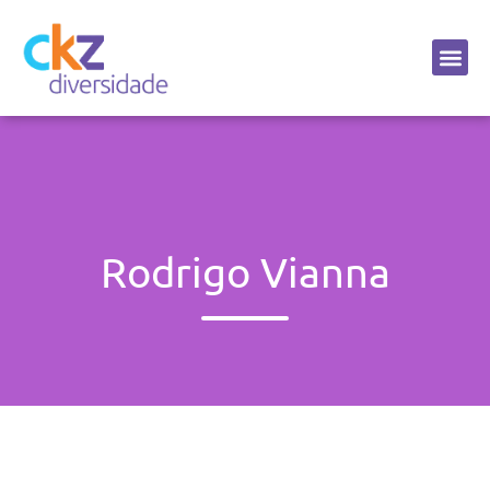
Sobre a CKZ
Rodrigo Vianna