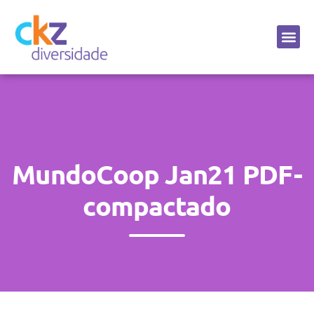
Sobre a CKZ
MundoCoop Jan21 PDF-
compactado