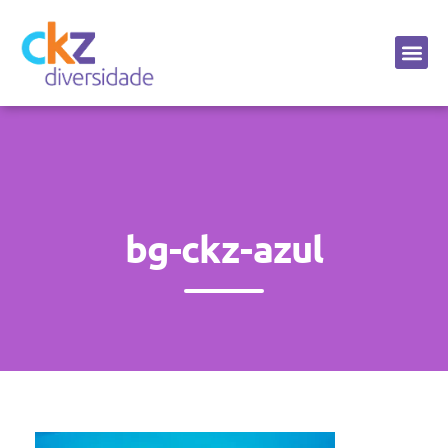
Sobre a CKZ
bg-ckz-azul