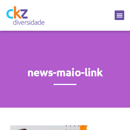
Sobre a CKZ
news-maio-link