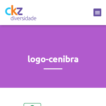
Sobre a CKZ
logo-cenibra