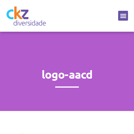
Sobre a CKZ
logo-aacd