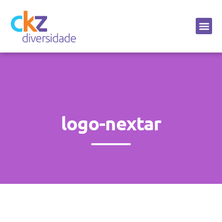
Sobre a CKZ
logo-nextar