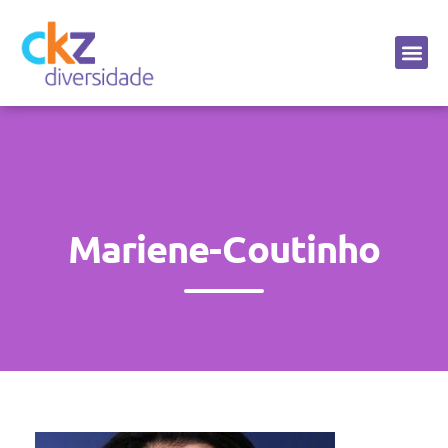
Sobre a CKZ
Mariene-Coutinho