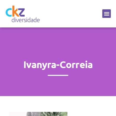
Sobre a CKZ
Ivanyra-Correia