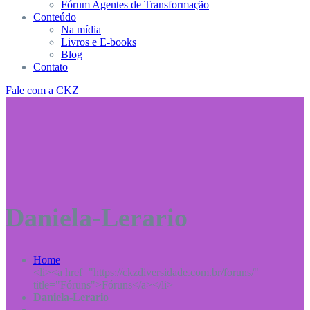
Fórum Agentes de Transformação
Conteúdo
Na mídia
Livros e E-books
Blog
Contato
Fale com a CKZ
Daniela-Lerario
Home
<li><a href="https://ckzdiversidade.com.br/foruns/"
title="Fóruns">Fóruns</a></li>
Daniela-Lerario