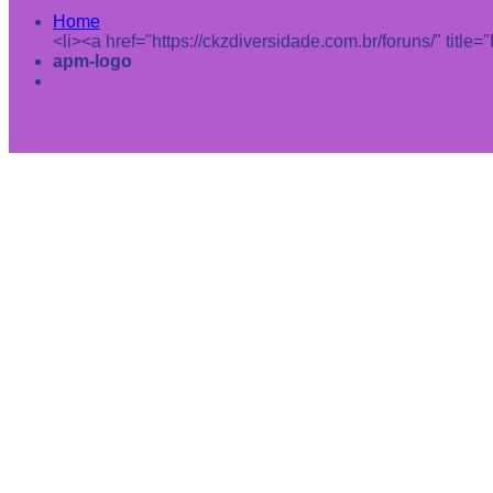
Home
<li><a href="https://ckzdiversidade.com.br/foruns/" title
apm-logo