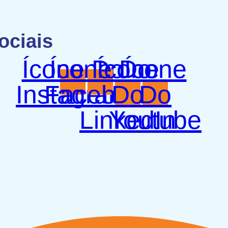
ociais
Ícone Do
Ícone Do
Ícone
Ícone
Instagram
Facebook
Do
Do
LinkedIn
Youtube