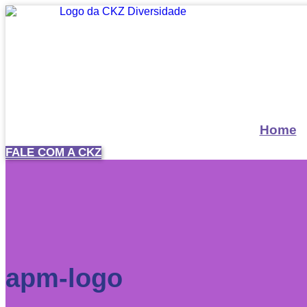
Home
FALE COM A CKZ
apm-logo