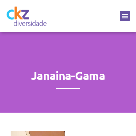
Sobre a CKZ
Janaina-Gama