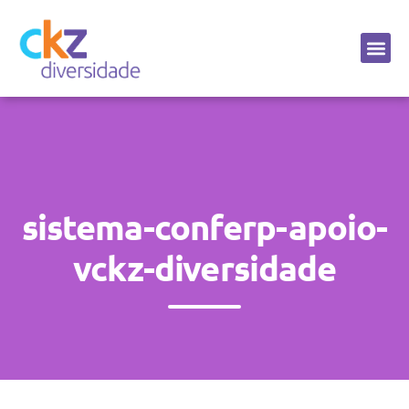
Sobre a CKZ
sistema-conferp-apoio-
vckz-diversidade