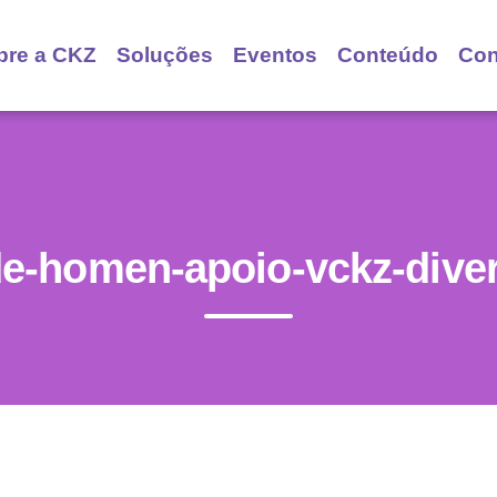
bre a CKZ
Soluções
Eventos
Conteúdo
Con
e-homen-apoio-vckz-dive