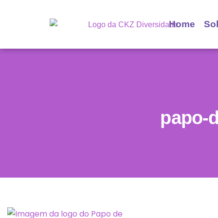
Home
So
papo-d