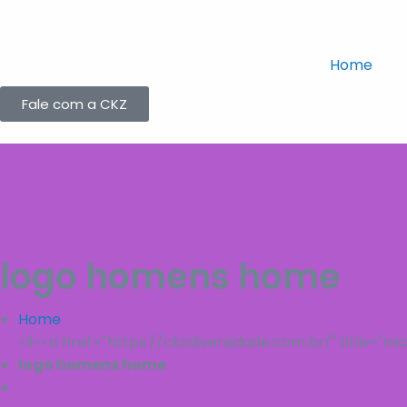
Home
Fale com a CKZ
logo homens home
Home
<li><a href="https://ckzdiversidade.com.br/" title="Inici
logo homens home