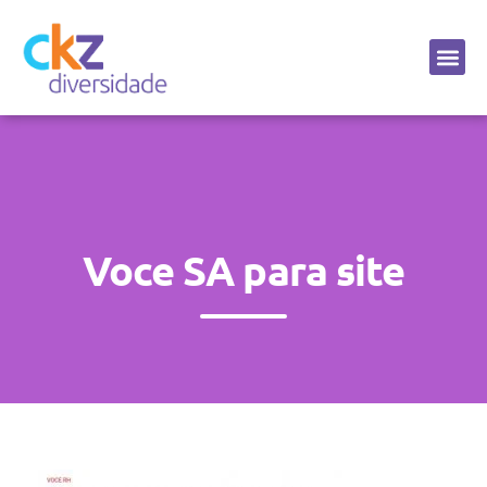
Sobre a CKZ
Voce SA para site