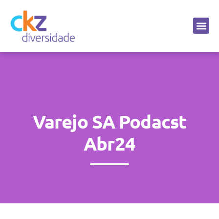
Sobre a CKZ
Varejo SA Podacst
Abr24