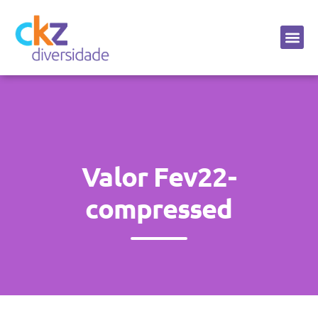
Sobre a CKZ
Valor Fev22-
compressed