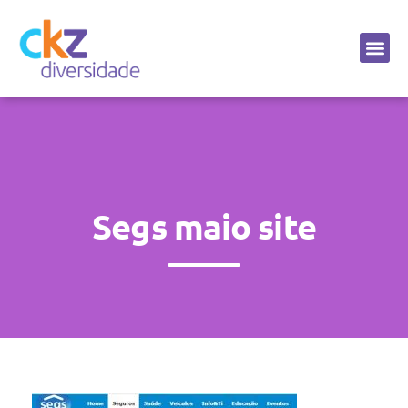
Sobre a CKZ
Segs maio site