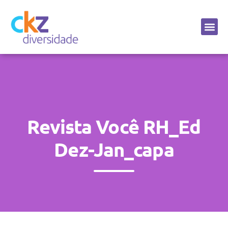
Sobre a CKZ
Revista Você RH_Ed
Dez-Jan_capa