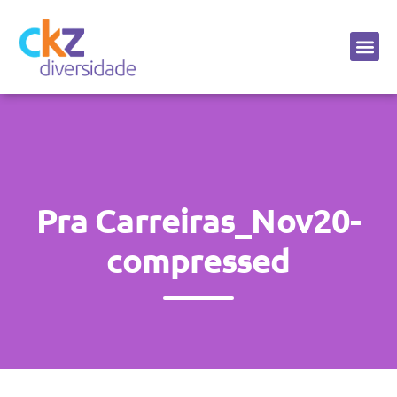
Sobre a CKZ
Pra Carreiras_Nov20-
compressed