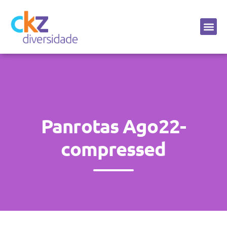
Sobre a CKZ
Panrotas Ago22-
compressed