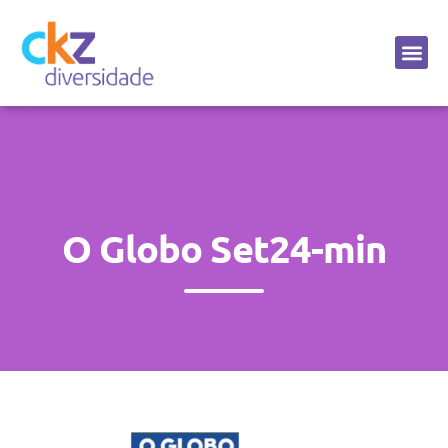
Sobre a CKZ
O Globo Set24-min