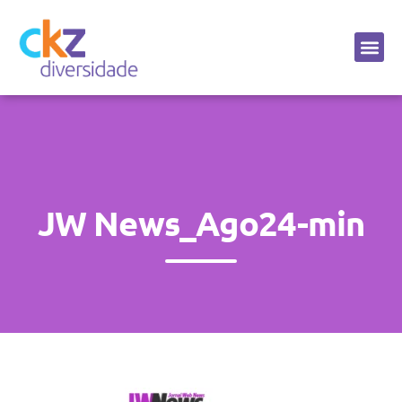
Sobre a CKZ
JW News_Ago24-min