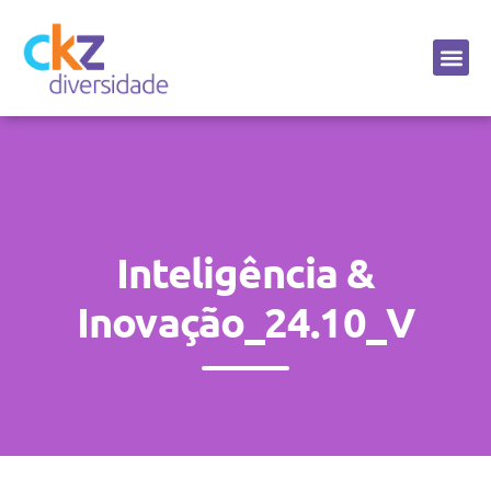
Sobre a CKZ
Inteligência &
Inovação_24.10_V