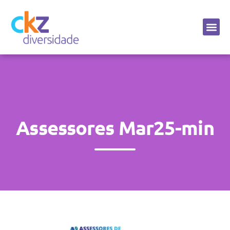
Sobre a CKZ
Assessores Mar25-min