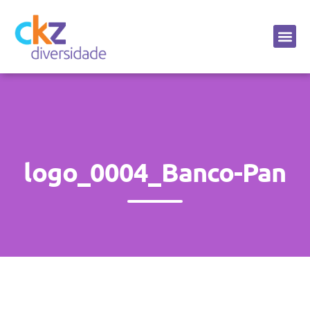
Sobre a CKZ
logo_0004_Banco-Pan