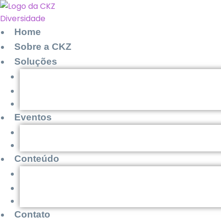
Home
Sobre a CKZ
Soluções
Consultoria NR-1
Consultoria Estratégica
Formação Prática de Especialistas em DIEP
Eventos
Super Fórum Diversidade & Inclusão
Fórum Agentes de Transformação
Conteúdo
Na mídia
Livros e E-books
Blog
Contato