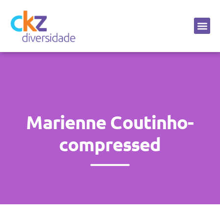
Sobre a CKZ
Marienne Coutinho-
compressed