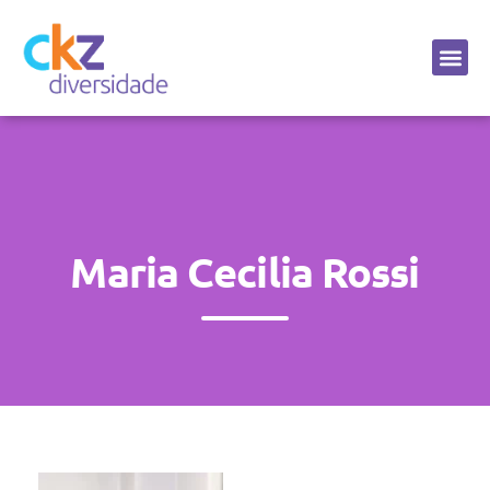
Sobre a CKZ
Maria Cecilia Rossi