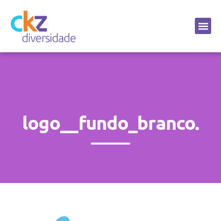
Sobre a CKZ
logo__fundo_branco.