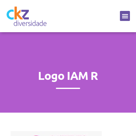
Sobre a CKZ
Logo IAM R