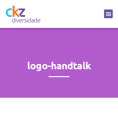
Sobre a CKZ
logo-handtalk