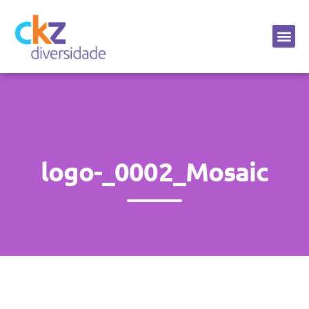
Sobre a CKZ
logo-_0002_Mosaic