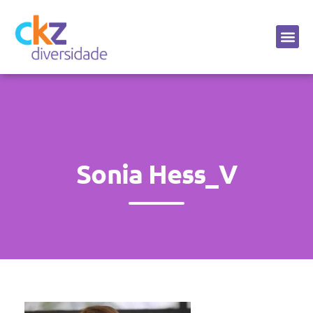
Sobre a CKZ
Sonia Hess_V